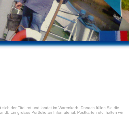
sich der Titel rot und landet im Warenkorb. Danach füllen Sie die
 Ein großes Portfolio an Infomaterial, Postkarten etc. halten wir