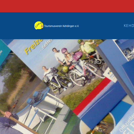
KEHD
SERV